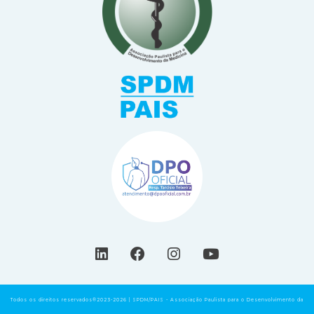
Todos os direitos reservados®2023-2026 | SPDM/PAIS - Associação Paulista para o Desenvolvimento da