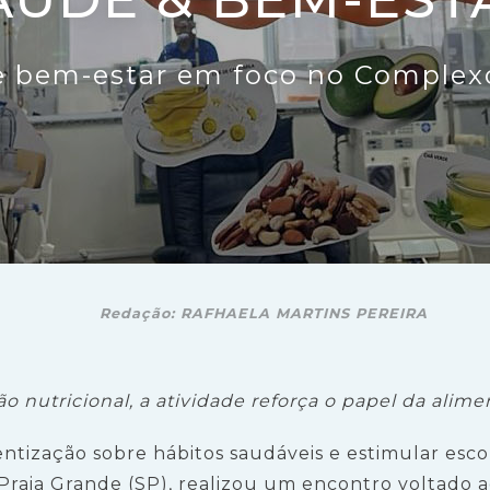
e bem-estar em foco no Complexo
Redação: RAFHAELA MARTINS PEREIRA
ão nutricional, a atividade reforça o papel da alim
tização sobre hábitos saudáveis e estimular escol
raia Grande (SP), realizou um encontro voltado a