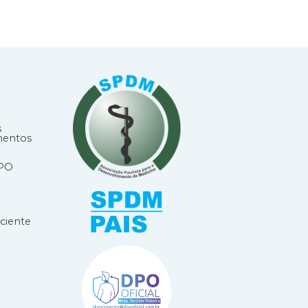
s
mentos
DPO
ciente